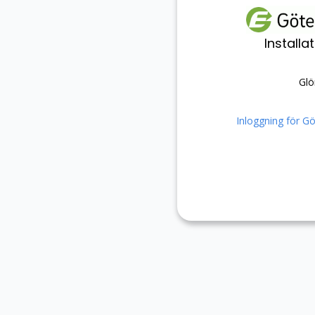
Install
Glö
Inloggning för G