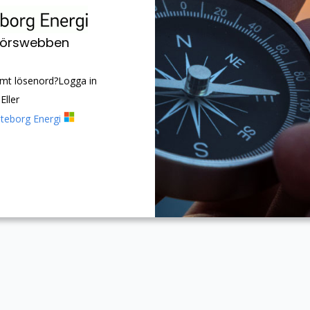
atörswebben
mt lösenord?
Logga in
Eller
öteborg Energi